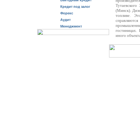
Выгодный кредит
производите
Тутаевского
Кредит под залог
(Минск). Диз
Форекс
топливе. Эт
Аудит
справляютс
промышленны
Менеджмент
гостиницах.
иного объект